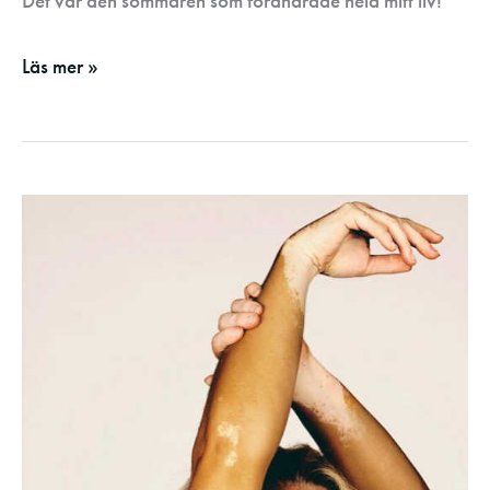
Det var den sommaren som förändrade hela mitt liv!
Läs mer »
Emmys
resa